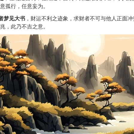
意孤行，任意妄为。
，财运不利之迹象，求财者不可与他人正面冲
者梦见大书
兆，此乃不吉之意。