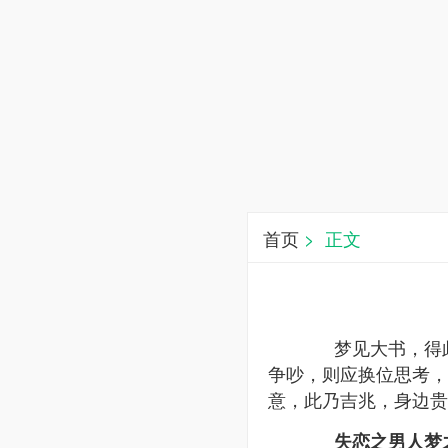
首页
> 正文
梦见大书，得此
争吵，则应换位思考，
意，此乃吉兆，身边贵
失恋之男人梦