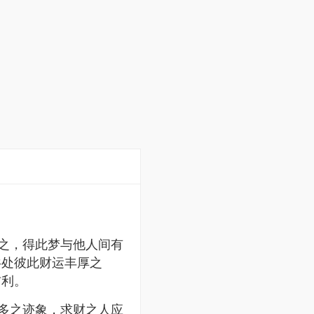
之，得此梦与他人间有
共处彼此财运丰厚之
吉利。
多之迹象，求财之人应