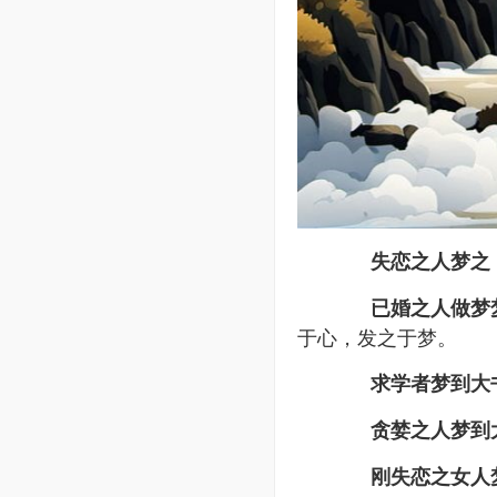
失恋之人梦之
已婚之人做梦
于心，发之于梦。
求学者梦到大
贪婪之人梦到
刚失恋之女人