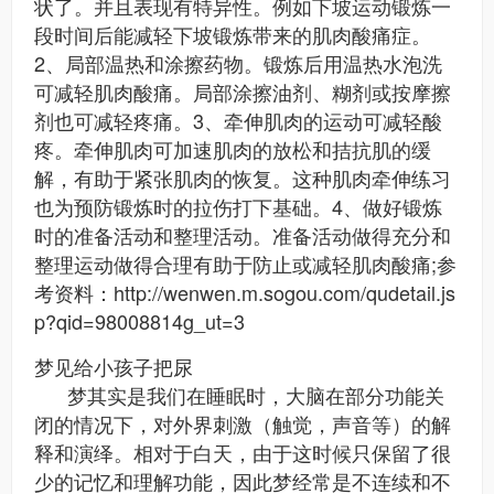
状了。并且表现有特异性。例如下坡运动锻炼一
段时间后能减轻下坡锻炼带来的肌肉酸痛症。
2、局部温热和涂擦药物。锻炼后用温热水泡洗
可减轻肌肉酸痛。局部涂擦油剂、糊剂或按摩擦
剂也可减轻疼痛。3、牵伸肌肉的运动可减轻酸
疼。牵伸肌肉可加速肌肉的放松和拮抗肌的缓
解，有助于紧张肌肉的恢复。这种肌肉牵伸练习
也为预防锻炼时的拉伤打下基础。4、做好锻炼
时的准备活动和整理活动。准备活动做得充分和
整理运动做得合理有助于防止或减轻肌肉酸痛;参
考资料：http://wenwen.m.sogou.com/qudetail.js
p?qid=98008814g_ut=3
梦见给小孩子把尿
梦其实是我们在睡眠时，大脑在部分功能关
闭的情况下，对外界刺激（触觉，声音等）的解
释和演绎。相对于白天，由于这时候只保留了很
少的记忆和理解功能，因此梦经常是不连续和不