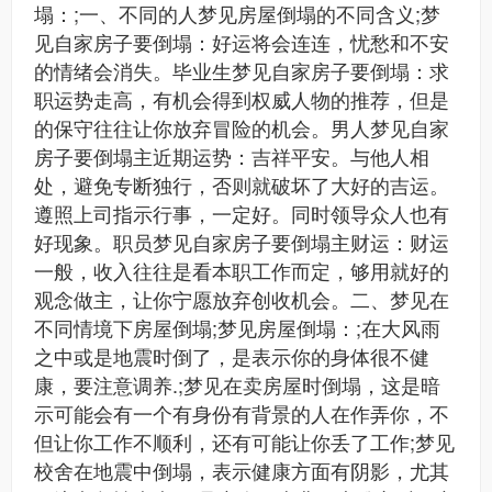
塌：;一、不同的人梦见房屋倒塌的不同含义;梦
见自家房子要倒塌：好运将会连连，忧愁和不安
的情绪会消失。毕业生梦见自家房子要倒塌：求
职运势走高，有机会得到权威人物的推荐，但是
的保守往往让你放弃冒险的机会。男人梦见自家
房子要倒塌主近期运势：吉祥平安。与他人相
处，避免专断独行，否则就破坏了大好的吉运。
遵照上司指示行事，一定好。同时领导众人也有
好现象。职员梦见自家房子要倒塌主财运：财运
一般，收入往往是看本职工作而定，够用就好的
观念做主，让你宁愿放弃创收机会。二、梦见在
不同情境下房屋倒塌;梦见房屋倒塌：;在大风雨
之中或是地震时倒了，是表示你的身体很不健
康，要注意调养.;梦见在卖房屋时倒塌，这是暗
示可能会有一个有身份有背景的人在作弄你，不
但让你工作不顺利，还有可能让你丢了工作;梦见
校舍在地震中倒塌，表示健康方面有阴影，尤其