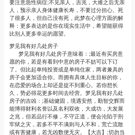
要注意急性病症;不见亲人，吉兆，大难之后无亲
人，预示亲人身体健康长寿，不要过分担心。死
了很多人，但自己没有死，此梦在心理方面的解
释：更多表达的是你在现实生活中，希望能获得
比别人更多幸运的愿望。
梦见我有好几处房子
梦见我有好几处房子意味着：;最近有买房意
愿的你，若是有看到中意的房子不妨可以下订
了。但比起单纯投资或是单纯住家，两者兼具的
房子会更加适合你。而拥有具体人生目标的你，
在恋爱的场合上却还是捉不到重心。若你想长
久，势必得花更多时间去经营。梦见我有好几处
房子的吉凶：;基础健固，境遇安然，勤智交辉而
能博得财利名誉以及名利双收，大成功，大发展
之兆，但若品行不修，不守正道，便会沦陷于刑
牢狱之灾，若多不平不满则与人不和，荒亡流散
或有害健康，若无凶数便无灾。【大吉】;切勿当