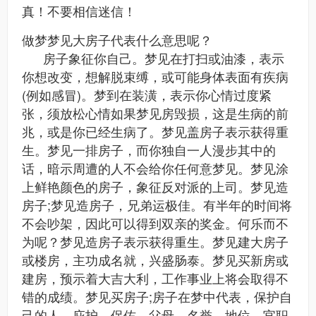
真！不要相信迷信！
做梦梦见大房子代表什么意思呢？
房子象征你自己。梦见在打扫或油漆，表示
你想改变，想解脱束缚，或可能身体表面有疾病
(例如感冒)。梦到在装潢，表示你心情过度紧
张，须放松心情如果梦见房毁损，这是生病的前
兆，或是你已经生病了。梦见盖房子表示获得重
生。梦见一排房子，而你独自一人漫步其中的
话，暗示周遭的人不会给你任何意梦见。梦见涂
上鲜艳颜色的房子，象征反对派的上司。梦见造
房子;梦见造房子，兄弟运极佳。有半年的时间将
不会吵架，因此可以得到双亲的奖金。何乐而不
为呢？梦见造房子表示获得重生。梦见建大房子
或楼房，主功成名就，兴盛肠泰。梦见买新房或
建房，预示着大吉大利，工作事业上将会取得不
错的成绩。梦见买房子;房子在梦中代表，保护自
己的人，庇护，保佑，父母，名誉，地位，官职