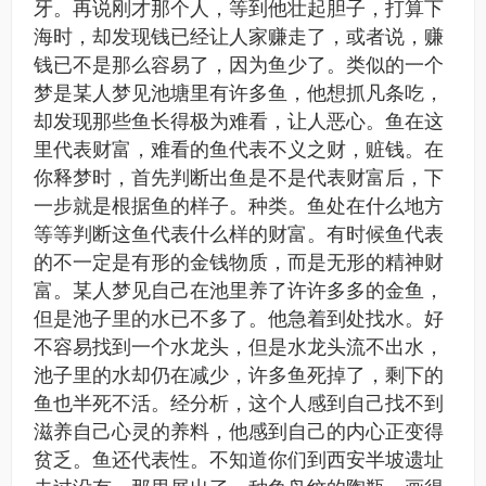
牙。再说刚才那个人，等到他壮起胆子，打算下
海时，却发现钱已经让人家赚走了，或者说，赚
钱已不是那么容易了，因为鱼少了。类似的一个
梦是某人梦见池塘里有许多鱼，他想抓凡条吃，
却发现那些鱼长得极为难看，让人恶心。鱼在这
里代表财富，难看的鱼代表不义之财，赃钱。在
你释梦时，首先判断出鱼是不是代表财富后，下
一步就是根据鱼的样子。种类。鱼处在什么地方
等等判断这鱼代表什么样的财富。有时候鱼代表
的不一定是有形的金钱物质，而是无形的精神财
富。某人梦见自己在池里养了许许多多的金鱼，
但是池子里的水已不多了。他急着到处找水。好
不容易找到一个水龙头，但是水龙头流不出水，
池子里的水却仍在减少，许多鱼死掉了，剩下的
鱼也半死不活。经分析，这个人感到自己找不到
滋养自己心灵的养料，他感到自己的内心正变得
贫乏。鱼还代表性。不知道你们到西安半坡遗址