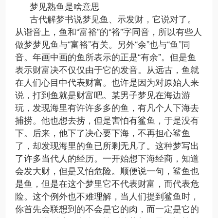
梦见熟鱼是啥意思
古代解梦书说梦见鱼、示发财，它说对了。
从谐音上，鱼和“富裕”的“裕”字同音，所以有些人
做梦梦见鱼与“富裕”有关。另外“余”也与“鱼”同
音。年画中画的鱼所表示的正是“有余”。但是鱼
表示财富决不仅仅由于它的发音。从远古，鱼就
在人们心目中代表财富。也许是因为对原始人来
说，打到鱼就是财富吧。某男子梦见在海边游
玩，发现海里有许许多多的鱼，有凡个人下海去
捕捞。他也想去捞，但是害怕有鲨鱼，于是没有
下。后来，他下了决心要下海，不再担心鲨鱼
了，却发现海里的鱼已所剩无凡了。这种梦写出
了许多当代人的经历。一开始想下海经商，知道
会发大财，但是又怕危险。顺便说一句，鲨鱼也
是鱼，但是在这个梦里它不代表财富，而代表危
险。这个例外也不难理解，当人们提到鲨鱼时，
你首先会联想到的不会是它的肉，而一定是它的