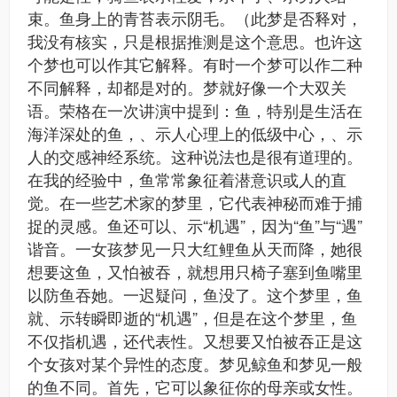
束。鱼身上的青苔表示阴毛。（此梦是否释对，
我没有核实，只是根据推测是这个意思。也许这
个梦也可以作其它解释。有时一个梦可以作二种
不同解释，却都是对的。梦就好像一个大双关
语。荣格在一次讲演中提到：鱼，特别是生活在
海洋深处的鱼，、示人心理上的低级中心，、示
人的交感神经系统。这种说法也是很有道理的。
在我的经验中，鱼常常象征着潜意识或人的直
觉。在一些艺术家的梦里，它代表神秘而难于捕
捉的灵感。鱼还可以、示“机遇”，因为“鱼”与“遇”
谐音。一女孩梦见一只大红鲤鱼从天而降，她很
想要这鱼，又怕被吞，就想用只椅子塞到鱼嘴里
以防鱼吞她。一迟疑问，鱼没了。这个梦里，鱼
就、示转瞬即逝的“机遇”，但是在这个梦里，鱼
不仅指机遇，还代表性。又想要又怕被吞正是这
个女孩对某个异性的态度。梦见鲸鱼和梦见一般
的鱼不同。首先，它可以象征你的母亲或女性。