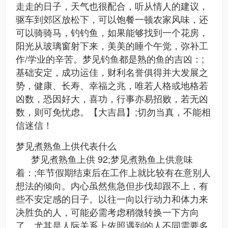
走走的日子，天气也很配合，听从情人的建议，
驱车到郊区放松下，可以饱餐一顿农家风味，还
可以骑骑马，钓钓鱼，如果能够找到一个花房，
阳光从玻璃窗射下来，美美的睡个午觉，弥补工
作/学业的辛苦。梦见钓鱼都是熟的鱼的吉凶：;
基础安定，成功运佳，财利名誉俱得并大发展之
势，健康、长寿、幸福之兆，唯若人格或地格若
凶数，恐因好大，喜功，行事亦易招败，若无凶
数，则可免忧虑。【大吉昌】;切勿当真，不能相
信迷信！
梦见煮熟鱼上供代表什么
梦见煮熟鱼上供 92;梦见煮熟鱼上供意味
着：;年节假期结束后在工作上就比较有在意别人
想法的倾向。内心虽然焦急但步伐却跟不上，有
些不安定感的日子。以往一向以行动力和体力来
决胜负的人，可能必需考虑稍微转换一下方向
了。尤其是人际关系上依照遇到的人不同需要多