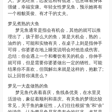
入。梦见吃鱼，恋爱运稍有低迷，也意味着身体
强健，幸福安康。年轻女性梦见鱼，预示她将有
一个相貌英俊、有才干的丈夫。
梦见煮熟的大鱼
梦见鱼通常是指会有机会，其他的就可以推
理出了，孩子那么大的鱼，算是大机会，熟的，
油炸的，可能和实物有关，在桌子上则是指伸手
可得，你婆婆在地上睡觉说明会对他造成伤害。
总结：你会遇上一个和餐饮有关的机会，你伸手
就可得，但是需要你婆婆做出一定的牺牲。可能
结果你不喜欢，但我解出来就是这样的，抱歉了;
以上回答你满意么？
梦见一大盘做熟的鱼
梦见鱼代表着喜庆，鱼线条优美，在水里灵
活游动，象征着顺利和喜庆。有关鱼的梦境比较
常见，关于鱼的象征性，人们往往根据“鱼”和“余”
的谐音，认为梦见鱼是富贵有余的征兆，尤其是