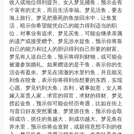
收入或地位得到提升。女人梦见捕鱼，预示会有
个富有的丈夫，而且生活幸福。梦见活鱼，要去
海上旅行。梦见把垂死的鱼放回水中，让鱼复
活，暗示你希望能凭自己的能力得到适当的职
位，对事业有追求。梦见买鱼，可能会继承亲属
的遗产或接受赠予。梦见涉水捉鱼，预示你将靠
自己的能力和过人的胆识得到自己所要的财富。
梦见有人送自己鱼，预示将得到财物，或可能会
被邀参加婚礼。如果赠送的是干鱼，表示你的生
活会有盈余。梦见在清澈的水里钓鱼，并且能见
到鱼在咬食，表示你将得到你想要的东西，实现
心愿。梦见钓到大鱼，吉利，诸事如意，女人将
嫁入富贵人家，求官的得官，求财的得财。梦见
捞起金鱼，预示你可能会经历奇遇，比如在街上
与昔日好友突然重逢。梦里抓住鱼，预示你会取
得成功，抓住的鱼越大，则成功越大。梦见鱼在
井水里，预示你将会发财，或获得意想不到的收