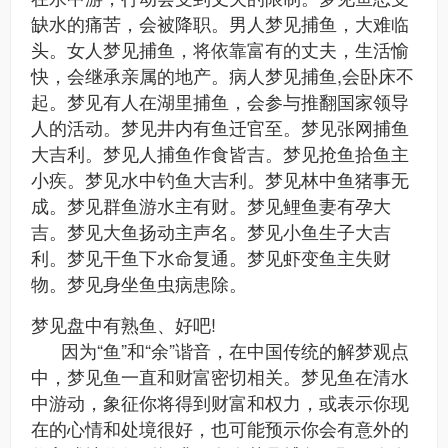
缺水的痛苦，会被降职。男人梦见捕鱼，大难临
头。女人梦见捕鱼，将依靠富有的丈夫，生活愉
快，会继承亲属的地产。病人梦见捕鱼,会卧床不
起。梦见有人在湖里捕鱼，会参与推翻国家领导
人的活动。梦见井内有鱼迁官至。梦见张网捕鱼
大吉利。梦见人捕鱼作食皆吉。梦见抢鱼拾鱼主
小疾。梦见水中钓鱼大吉利。梦见林中鱼猪事无
成。梦见群鱼游水主有财。梦见鲤鱼妻有孕大
吉。梦见大鱼扬动主声名。梦见小鱼生子大吉
利。梦见干鱼下水命复通。梦见虾变鱼主失财
物。梦见身坐鱼虫病患除。
梦见盘中有熟鱼、好吧!
因为“鱼”和“余”谐音，在中国传统的解梦观点
中，梦见鱼一直和财富密切相关。梦见鱼在清水
中游动，象征你将得到财富和权力，或表示你现
在的心情和处境很好，也可能预示你会有意外的