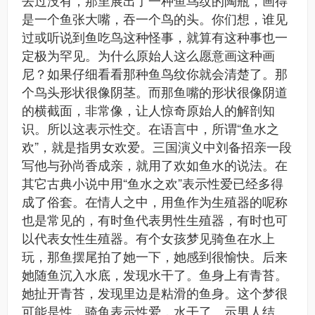
去过没有，那里展出了一种鱼鸟纹的陶瓶，画得
是一个鱼张大嘴，吞一个鸟的头。你们想，谁见
过或听说到鱼吃鸟这种怪事，就算有这种事也一
定极为罕见。为什么原始人这么愿意画这种画
尼？如果仔细看看那种鱼鸟纹你就会清楚了。那
个鸟头形状很像阴茎。而那鱼嘴的形状很像阴道
的横截面，非常像，让人惊奇原始人的解剖知
识。所以这表示性交。在语言中，所谓“鱼水之
欢”，就是指男女欢爱。三国演义中刘备招亲一段
写他与孙尚香成亲，就用了欢如鱼水的说法。在
其它古典小说中用“鱼水之欢”表示性爱已经多得
成了俗套。在情人之中，用鱼作为生殖器的呢称
也是常见的，有时鱼代表男性生殖器，有时也可
以代表女性生殖器。有个女孩梦见骑鱼在水上
玩，那鱼摆尾拍了她一下，她感到很愉快。后来
她随鱼沉入水底，发现水干了。鱼身上有青苔。
她扯开青苔，发现里边是粘滑的鱼身。这个梦很
可能是性，骑鱼表示性爱，水干了、示男人结