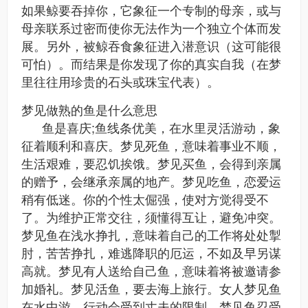
如果鲸要吞掉你，它象征一个专制的母亲，或与
母亲联系过密而使你无法作为一个独立个体而发
展。另外，被鲸吞食象征进入潜意识（这可能很
可怕）。而结果是你发现了你的真实自我（在梦
里往往用珍贵的石头或珠宝代表）。
梦见做熟的鱼是什么意思
鱼是喜庆;鱼线条优美，在水里灵活游动，象
征着顺利和喜庆。梦见死鱼，意味着事业不顺，
生活艰难，要忍饥挨饿。梦见买鱼，会得到亲属
的赠予，会继承亲属的地产。梦见吃鱼，恋爱运
稍有低迷。你的个性太倔强，使对方觉得受不
了。为维护正常交往，须懂得互让，避免冲突。
梦见鱼在浅水挣扎，意味着自己的工作将处处掣
肘，苦苦挣扎，难逃降职的厄运，不如及早另谋
高就。梦见有人送给自己鱼，意味着将被邀请参
加婚礼。梦见活鱼，要去海上旅行。女人梦见鱼
在水中游，行动会受到丈夫的限制。梦见鱼忍受